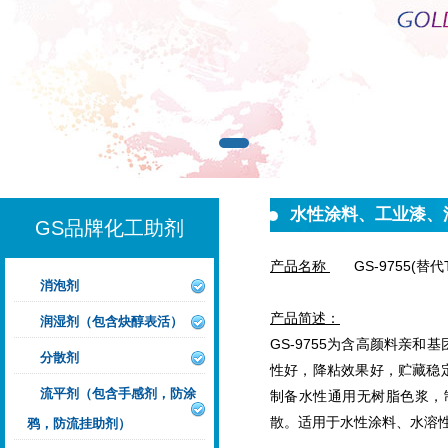
水性涂料、工业漆、
GS品牌化工助剂
产品名称
G
S
-
9
755(替
消泡剂
产品简述：
润湿剂（包含炔醇表活）
GS-9755为含高颜料亲
分散剂
性好，降粘效果好，贮藏稳
流平剂（包含手感剂，防涂
制备水性通用无树脂色浆，
散。适用于水性涂料、水溶
鸦，防流挂助剂）