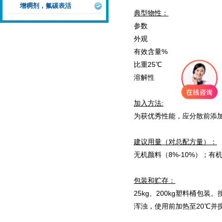
增稠剂，氟碳表活
典型物性：
参数
外观
有效含量%
比重25℃
溶解性
加入方法:
为获优秀性能，应分散前添
建议用量（对总配方量）
：
无机颜料（8%-10%）；有机
包装
和贮存
：
25kg、200kg塑料桶
浑浊，使用前加热至20℃并